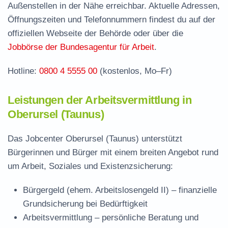
Außenstellen in der Nähe erreichbar. Aktuelle Adressen,
Jobcenter Hochtaunuskreis – zuständige
Öffnungszeiten und Telefonnummern findest du auf der
Stelle
offiziellen Webseite der Behörde oder über die
Stellenangebote und Jobbörse in Oberursel
Jobbörse der Bundesagentur für Arbeit
.
(Taunus)
Hotline:
0800 4 5555 00
(kostenlos, Mo–Fr)
Häufige Fragen rund ums Jobcenter
Leistungen der Arbeitsvermittlung in
Oberursel (Taunus)
Das Jobcenter Oberursel (Taunus) unterstützt
Bürgerinnen und Bürger mit einem breiten Angebot rund
um Arbeit, Soziales und Existenzsicherung:
Bürgergeld (ehem. Arbeitslosengeld II)
– finanzielle
Grundsicherung bei Bedürftigkeit
Arbeitsvermittlung
– persönliche Beratung und