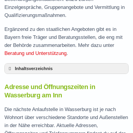
Einzelgespräche, Gruppenangebote und Vermittlung in
Qualifizierungsmaßnahmen.
Ergänzend zu den staatlichen Angeboten gibt es in
Bayern freie Träger und Beratungsstellen, die eng mit
der Behörde zusammenarbeiten. Mehr dazu unter
Beratung und Unterstützung
.
Inhaltsverzeichnis
Adresse und Öffnungszeiten in Wasserburg
Adresse und Öffnungszeiten in
Leistungen der Arbeitsvermittlung in
Wasserburg am Inn
Wasserburg
Termin vereinbaren und Bürgergeld beantragen
Die nächste Anlaufstelle in Wasserburg ist je nach
Wohnort über verschiedene Standorte und Außenstellen
Jobcenter Rosenheim – zuständige Stelle
in der Nähe erreichbar. Aktuelle Adressen,
Stellenangebote und Jobbörse in Wasserburg