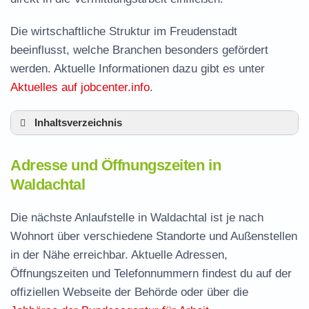
Die wirtschaftliche Struktur im Freudenstadt
beeinflusst, welche Branchen besonders gefördert
werden. Aktuelle Informationen dazu gibt es unter
Aktuelles auf jobcenter.info
.
Inhaltsverzeichnis
Adresse und Öffnungszeiten in Waldachtal
Adresse und Öffnungszeiten in
Leistungen der Arbeitsvermittlung in
Waldachtal
Waldachtal
Termin vereinbaren und Bürgergeld beantragen
Die nächste Anlaufstelle in Waldachtal ist je nach
Wohnort über verschiedene Standorte und Außenstellen
Jobcenter Freudenstadt – zuständige Stelle
in der Nähe erreichbar. Aktuelle Adressen,
Stellenangebote und Jobbörse in Waldachtal
Öffnungszeiten und Telefonnummern findest du auf der
Häufige Fragen rund ums Jobcenter
offiziellen Webseite der Behörde oder über die