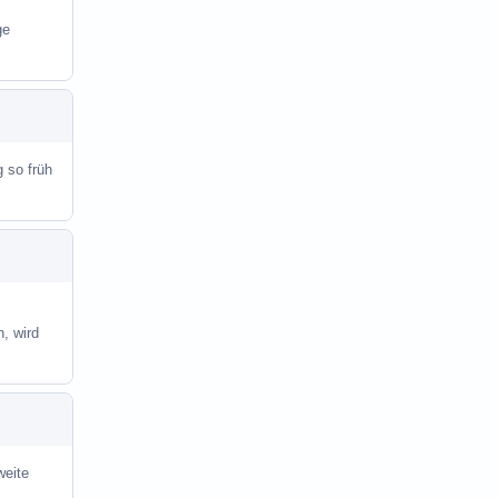
ge
g so früh
, wird
weite