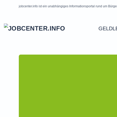
jobcenter.info ist ein unabhängiges Informationsportal rund um Bürge
Skip to main content
GELDL