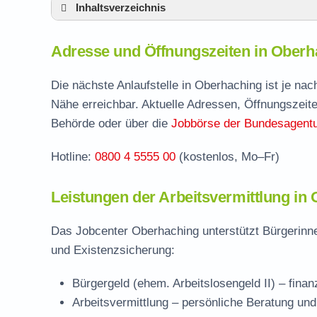
Inhaltsverzeichnis
Adresse und Öffnungszeiten in Oberhachin
Adresse und Öffnungszeiten in Oberh
Leistungen der Arbeitsvermittlung in Oberh
Termin vereinbaren und Bürgergeld beantr
Die nächste Anlaufstelle in Oberhaching ist je na
Nähe erreichbar. Aktuelle Adressen, Öffnungszeite
Jobcenter München – zuständige Stelle
Behörde oder über die
Jobbörse der Bundesagentur
Stellenangebote und Jobbörse in Oberhach
Hotline:
0800 4 5555 00
(kostenlos, Mo–Fr)
Häufige Fragen rund ums Jobcenter
Leistungen der Arbeitsvermittlung in
Das Jobcenter Oberhaching unterstützt Bürgerinne
und Existenzsicherung:
Bürgergeld (ehem. Arbeitslosengeld II)
– finan
Arbeitsvermittlung
– persönliche Beratung und