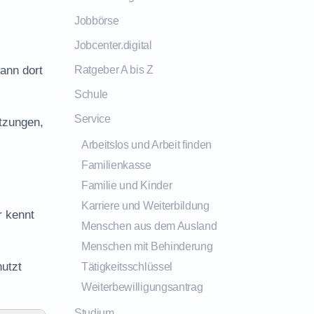
Jobbörse
Jobcenter.digital
kann dort
Ratgeber A bis Z
Schule
Service
tzungen,
Arbeitslos und Arbeit finden
Familienkasse
Familie und Kinder
Karriere und Weiterbildung
r kennt
Menschen aus dem Ausland
Menschen mit Behinderung
utzt
Tätigkeitsschlüssel
Weiterbewilligungsantrag
Studium