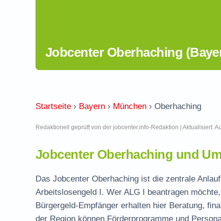
Jobcenter Oberhaching (Baye
Startseite
›
Bayern
›
München
›
Oberhaching
Redaktionell geprüft von der jobcenter.info-Redaktion | Aktualisiert: 
Jobcenter Oberhaching und Um
Das Jobcenter Oberhaching ist die zentrale Anlau
Arbeitslosengeld I. Wer ALG I beantragen möchte, 
Bürgergeld-Empfänger erhalten hier Beratung, fina
der Region können Förderprogramme und Personal