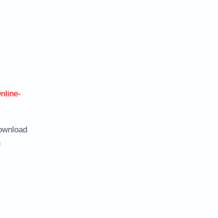
nline-
ownload
n