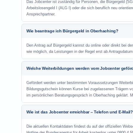
Das Jobcenter ist zuständig für Personen, die Bürgergeld (SGB
Arbeitslosengeld I (ALG I) oder die sich beruflich neu orienti
Ansprechpartner.
Wie beantrage ich Bürgergeld in Oberhaching?
Den Antrag auf Bürgergeld kannst du online oder direkt bei de
wie möglich, da Leistungen in der Regel erst ab Antragsdatu
Welche Weiterbildungen werden vom Jobcenter geför
Gefördert werden unter bestimmten Voraussetzungen Weiterb
Bildungsgutschein können Kurse bei zugelassenen Trägern v
im persönlichen Beratungsgespräch in Oberhaching geklärt. 
Wie ist das Jobcenter erreichbar – Telefon und E-Mail?
Die aktuellen Kontaktdaten findest du auf der offiziellen Webs
Hotline der Bundesagentur für Arbeit kostenlos unter 0800 4 5