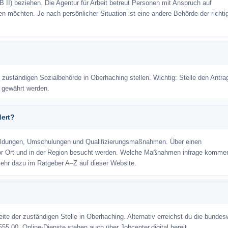
 II) beziehen. Die Agentur für Arbeit betreut Personen mit Anspruch auf
eren möchten. Je nach persönlicher Situation ist eine andere Behörde der richti
r zuständigen Sozialbehörde in Oberhaching stellen. Wichtig: Stelle den Antra
m gewährt werden.
dert?
ildungen, Umschulungen und Qualifizierungsmaßnahmen. Über einen
or Ort und in der Region besucht werden. Welche Maßnahmen infrage kommen
Mehr dazu im Ratgeber A–Z auf dieser Website.
eite der zuständigen Stelle in Oberhaching. Alternativ erreichst du die bundes
555 00. Online-Dienste stehen auch über Jobcenter.digital bereit.