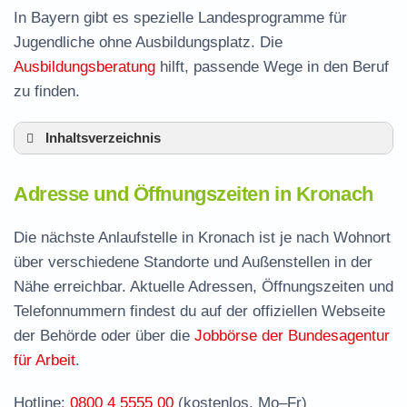
In Bayern gibt es spezielle Landesprogramme für
Jugendliche ohne Ausbildungsplatz. Die
Ausbildungsberatung
hilft, passende Wege in den Beruf
zu finden.
Inhaltsverzeichnis
Adresse und Öffnungszeiten in Kronach
Adresse und Öffnungszeiten in Kronach
Leistungen der Arbeitsvermittlung in Kronach
Termin vereinbaren und Bürgergeld beantragen
Die nächste Anlaufstelle in Kronach ist je nach Wohnort
über verschiedene Standorte und Außenstellen in der
Stellenangebote und Jobbörse in Kronach
Nähe erreichbar. Aktuelle Adressen, Öffnungszeiten und
Häufige Fragen rund ums Jobcenter
Telefonnummern findest du auf der offiziellen Webseite
der Behörde oder über die
Jobbörse der Bundesagentur
für Arbeit
.
Hotline:
0800 4 5555 00
(kostenlos, Mo–Fr)