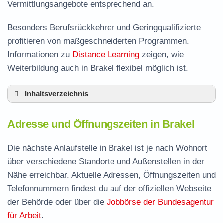
Vermittlungsangebote entsprechend an.
Besonders Berufsrückkehrer und Geringqualifizierte
profitieren von maßgeschneiderten Programmen.
Informationen zu
Distance Learning
zeigen, wie
Weiterbildung auch in Brakel flexibel möglich ist.
Inhaltsverzeichnis
Adresse und Öffnungszeiten in Brakel
Adresse und Öffnungszeiten in Brakel
Leistungen der Arbeitsvermittlung in Brakel
Termin vereinbaren und Bürgergeld beantragen
Die nächste Anlaufstelle in Brakel ist je nach Wohnort
über verschiedene Standorte und Außenstellen in der
Jobcenter Höxter – zuständige Stelle
Nähe erreichbar. Aktuelle Adressen, Öffnungszeiten und
Stellenangebote und Jobbörse in Brakel
Telefonnummern findest du auf der offiziellen Webseite
Häufige Fragen rund ums Jobcenter
der Behörde oder über die
Jobbörse der Bundesagentur
für Arbeit
.