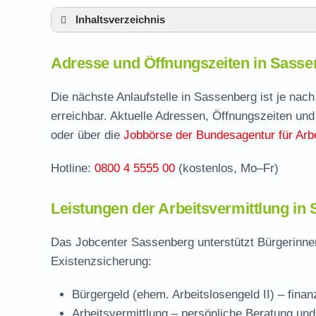
Inhaltsverzeichnis
Adresse und Öffnungszeiten in Sassenber
Adresse und Öffnungszeiten in Sasse
Leistungen der Arbeitsvermittlung in Sass
Termin vereinbaren und Bürgergeld beantr
Die nächste Anlaufstelle in Sassenberg ist je na
erreichbar. Aktuelle Adressen, Öffnungszeiten und
Jobcenter Warendorf – zuständige Stelle
oder über die
Jobbörse der Bundesagentur für Arbe
Stellenangebote und Jobbörse in Sassenbe
Hotline:
0800 4 5555 00
(kostenlos, Mo–Fr)
Häufige Fragen rund ums Jobcenter
Leistungen der Arbeitsvermittlung in
Das Jobcenter Sassenberg unterstützt Bürgerinnen
Existenzsicherung:
Bürgergeld (ehem. Arbeitslosengeld II)
– finan
Arbeitsvermittlung
– persönliche Beratung und