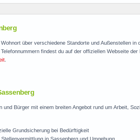
g
nberg
enberg
agen
ch Wohnort über verschiedene Standorte und Außenstellen in
 Telefonnummern findest du auf der offiziellen Webseite der
it
.
rg
 Sassenberg
 und Bürger mit einem breiten Angebot rund um Arbeit, Soz
zielle Grundsicherung bei Bedürftigkeit
 Stellenvermittlung in Sassenberg und Umgebung