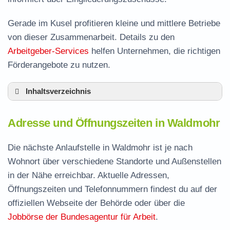
Gerade im Kusel profitieren kleine und mittlere Betriebe
von dieser Zusammenarbeit. Details zu den
Arbeitgeber-Services
helfen Unternehmen, die richtigen
Förderangebote zu nutzen.
Inhaltsverzeichnis
Adresse und Öffnungszeiten in Waldmohr
Adresse und Öffnungszeiten in Waldmohr
Leistungen der Arbeitsvermittlung in Waldmohr
Termin vereinbaren und Bürgergeld beantragen
Die nächste Anlaufstelle in Waldmohr ist je nach
Wohnort über verschiedene Standorte und Außenstellen
Jobcenter Kusel – zuständige Stelle
in der Nähe erreichbar. Aktuelle Adressen,
Stellenangebote und Jobbörse in Waldmohr
Öffnungszeiten und Telefonnummern findest du auf der
Häufige Fragen rund ums Jobcenter
offiziellen Webseite der Behörde oder über die
Jobbörse der Bundesagentur für Arbeit
.