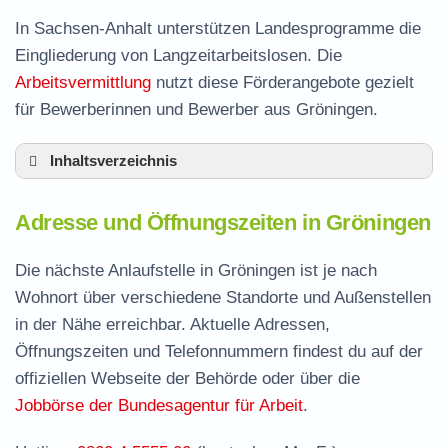
In Sachsen-Anhalt unterstützen Landesprogramme die
Eingliederung von Langzeitarbeitslosen. Die
Arbeitsvermittlung
nutzt diese Förderangebote gezielt
für Bewerberinnen und Bewerber aus Gröningen.
Inhaltsverzeichnis
Adresse und Öffnungszeiten in Gröningen
Adresse und Öffnungszeiten in Gröningen
Leistungen der Arbeitsvermittlung in
Gröningen
Die nächste Anlaufstelle in Gröningen ist je nach
Termin vereinbaren und Bürgergeld beantragen
Wohnort über verschiedene Standorte und Außenstellen
in der Nähe erreichbar. Aktuelle Adressen,
Jobcenter Börde – zuständige Stelle
Öffnungszeiten und Telefonnummern findest du auf der
Stellenangebote und Jobbörse in Gröningen
offiziellen Webseite der Behörde oder über die
Häufige Fragen rund ums Jobcenter
Jobbörse der Bundesagentur für Arbeit
.