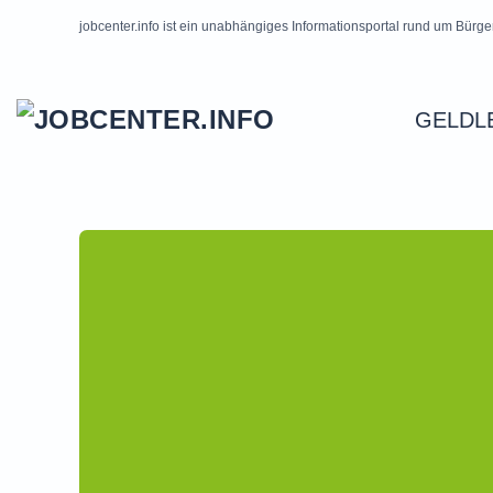
jobcenter.info ist ein unabhängiges Informationsportal rund um Bürge
Skip to main content
GELDL