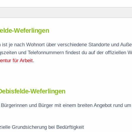
-Weferlingen
elde-Weferlingen
felde-Weferlingen
agen
n ist je nach Wohnort über verschiedene Standorte und Auße
gszeiten und Telefonnummern findest du auf der offiziellen 
ntur für Arbeit
.
e-Weferlingen
Oebisfelde-Weferlingen
 Bürgerinnen und Bürger mit einem breiten Angebot rund um 
zielle Grundsicherung bei Bedürftigkeit