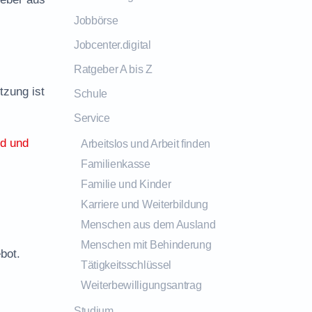
Jobbörse
Jobcenter.digital
Ratgeber A bis Z
tzung ist
Schule
Service
ld und
Arbeitslos und Arbeit finden
Familienkasse
Familie und Kinder
Karriere und Weiterbildung
Menschen aus dem Ausland
Menschen mit Behinderung
bot.
Tätigkeitsschlüssel
Weiterbewilligungsantrag
Studium