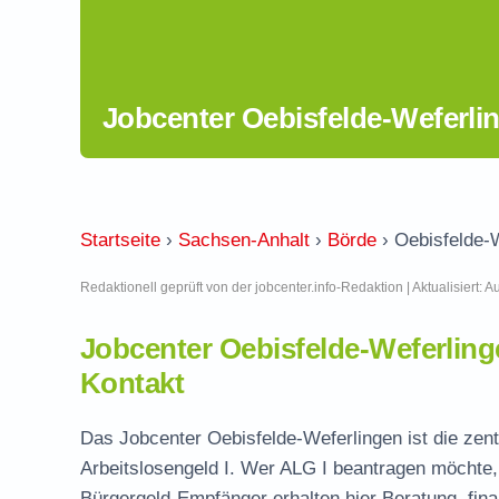
Jobcenter Oebisfelde-Weferli
Startseite
›
Sachsen-Anhalt
›
Börde
›
Oebisfelde-
Redaktionell geprüft von der jobcenter.info-Redaktion | Aktualisiert: 
Jobcenter Oebisfelde-Weferlin
Kontakt
Das Jobcenter Oebisfelde-Weferlingen ist die zent
Arbeitslosengeld I. Wer ALG I beantragen möchte, 
Bürgergeld-Empfänger erhalten hier Beratung, fina