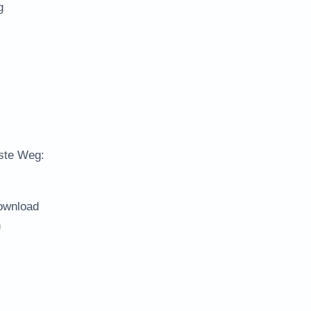
g
lste Weg:
ownload
n