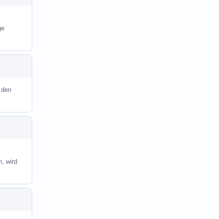
ge
 den
, wird