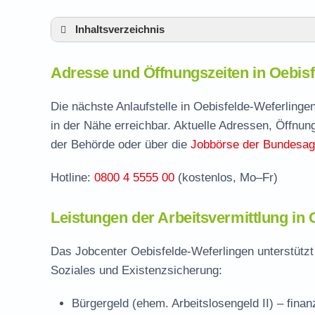
Inhaltsverzeichnis
Adresse und Öffnungszeiten in Oebisfelde
Adresse und Öffnungszeiten in Oebisf
Leistungen der Arbeitsvermittlung in Oebis
Termin vereinbaren und Bürgergeld beantr
Die nächste Anlaufstelle in Oebisfelde-Weferlinge
in der Nähe erreichbar. Aktuelle Adressen, Öffnun
Jobcenter Börde – zuständige Stelle
der Behörde oder über die
Jobbörse der Bundesage
Stellenangebote und Jobbörse in Oebisfeld
Hotline:
0800 4 5555 00
(kostenlos, Mo–Fr)
Häufige Fragen rund ums Jobcenter
Leistungen der Arbeitsvermittlung in 
Das Jobcenter Oebisfelde-Weferlingen unterstützt
Soziales und Existenzsicherung:
Bürgergeld (ehem. Arbeitslosengeld II)
– finan