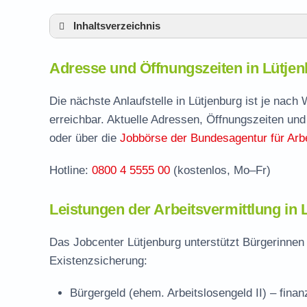
Inhaltsverzeichnis
Adresse und Öffnungszeiten in Lütjenburg
Adresse und Öffnungszeiten in Lütje
Leistungen der Arbeitsvermittlung in Lütjen
Termin vereinbaren und Bürgergeld beantr
Die nächste Anlaufstelle in Lütjenburg ist je nac
erreichbar. Aktuelle Adressen, Öffnungszeiten und
Jobcenter Plön – zuständige Stelle
oder über die
Jobbörse der Bundesagentur für Arbe
Stellenangebote und Jobbörse in Lütjenbur
Hotline:
0800 4 5555 00
(kostenlos, Mo–Fr)
Häufige Fragen rund ums Jobcenter
Leistungen der Arbeitsvermittlung in 
Das Jobcenter Lütjenburg unterstützt Bürgerinnen
Existenzsicherung:
Bürgergeld (ehem. Arbeitslosengeld II)
– finan