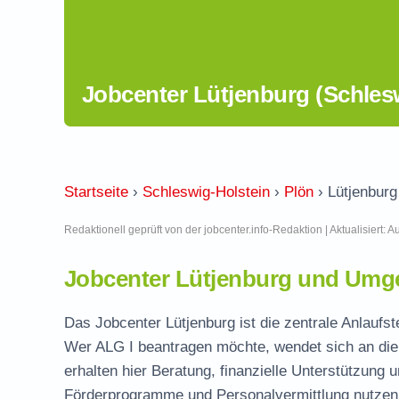
Jobcenter Lütjenburg (Schles
Startseite
›
Schleswig-Holstein
›
Plön
›
Lütjenburg
Redaktionell geprüft von der jobcenter.info-Redaktion | Aktualisiert: 
Jobcenter Lütjenburg und Umge
Das Jobcenter Lütjenburg ist die zentrale Anlaufst
Wer ALG I beantragen möchte, wendet sich an die
erhalten hier Beratung, finanzielle Unterstützung 
Förderprogramme und Personalvermittlung nutzen