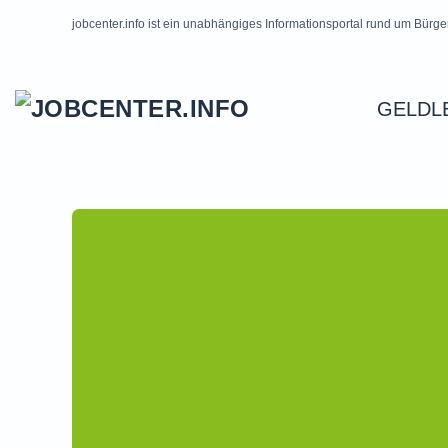
jobcenter.info ist ein unabhängiges Informationsportal rund um Bürge
Skip to main content
GELDL