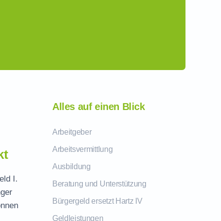
Alles auf einen Blick
Arbeitgeber
Arbeitsvermittlung
kt
Ausbildung
eld I.
Beratung und Unterstützung
nger
Bürgergeld ersetzt Hartz IV
önnen
Geldleistungen