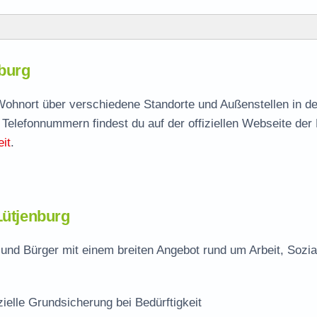
nburg
burg
agen
h Wohnort über verschiedene Standorte und Außenstellen in d
 Telefonnummern findest du auf der offiziellen Webseite der
it
.
g
Lütjenburg
 und Bürger mit einem breiten Angebot rund um Arbeit, Sozi
zielle Grundsicherung bei Bedürftigkeit