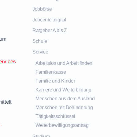
Jobbörse
Jobcenter.digital
Ratgeber A bis Z
zum
Schule
Service
ervices
Arbeitslos und Arbeit finden
Familienkasse
Familie und Kinder
Karriere und Weiterbildung
Menschen aus dem Ausland
ttelt
Menschen mit Behinderung
Tätigkeitsschlüssel
-
Weiterbewilligungsantrag
Studium