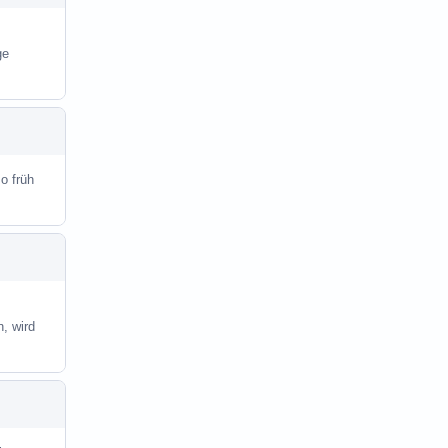
ge
o früh
, wird