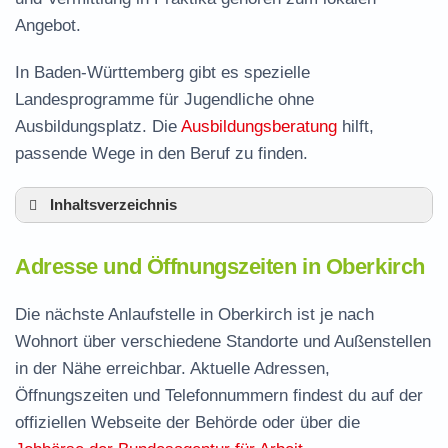
Angebot.
In Baden-Württemberg gibt es spezielle
Landesprogramme für Jugendliche ohne
Ausbildungsplatz. Die
Ausbildungsberatung
hilft,
passende Wege in den Beruf zu finden.
Inhaltsverzeichnis
Adresse und Öffnungszeiten in Oberkirch
Adresse und Öffnungszeiten in Oberkirch
Leistungen der Arbeitsvermittlung in Oberkirch
Termin vereinbaren und Bürgergeld beantragen
Die nächste Anlaufstelle in Oberkirch ist je nach
Wohnort über verschiedene Standorte und Außenstellen
Jobcenter Ortenaukreis – zuständige Stelle
in der Nähe erreichbar. Aktuelle Adressen,
Stellenangebote und Jobbörse in Oberkirch
Öffnungszeiten und Telefonnummern findest du auf der
Häufige Fragen rund ums Jobcenter
offiziellen Webseite der Behörde oder über die