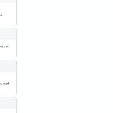
ge
trag so
, wird