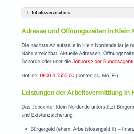
Inhaltsverzeichnis
Adresse und Öffnungszeiten in Klein Nord
Adresse und Öffnungszeiten in Klein
Leistungen der Arbeitsvermittlung in Klein
Termin vereinbaren und Bürgergeld beantr
Die nächste Anlaufstelle in Klein Nordende ist je
Nähe erreichbar. Aktuelle Adressen, Öffnungszeite
Jobcenter Pinneberg – zuständige Stelle
Behörde oder über die
Jobbörse der Bundesagentur
Stellenangebote und Jobbörse in Klein No
Hotline:
0800 4 5555 00
(kostenlos, Mo–Fr)
Häufige Fragen rund ums Jobcenter
Leistungen der Arbeitsvermittlung in
Das Jobcenter Klein Nordende unterstützt Bürgeri
und Existenzsicherung:
Bürgergeld (ehem. Arbeitslosengeld II)
– finan