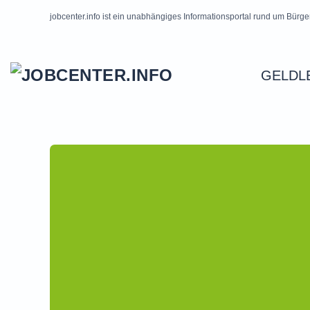
jobcenter.info ist ein unabhängiges Informationsportal rund um Bürge
Skip to main content
GELDL