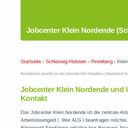
Jobcenter Klein Nordende (Sc
Startseite
›
Schleswig-Holstein
›
Pinneberg
›
Klei
Redaktionell geprüft von der jobcenter.info-Redaktion | Aktualisiert: 
Jobcenter Klein Nordende und
Kontakt
Das Jobcenter Klein Nordende ist die zentrale Anl
Arbeitslosengeld I. Wer ALG I beantragen möchte, 
Bürgergeld-Empfänger erhalten hier Beratung, fina