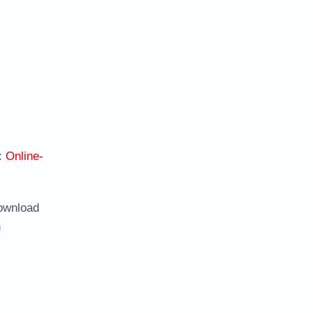
g:
Online-
ownload
n