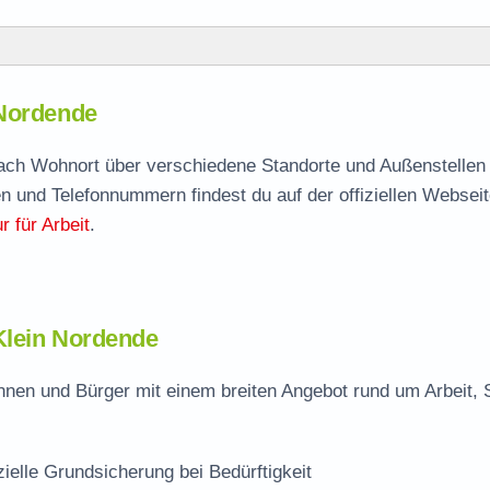
ende
 Nordende
 Nordende
agen
 nach Wohnort über verschiedene Standorte und Außenstellen 
n und Telefonnummern findest du auf der offiziellen Webseit
 für Arbeit
.
rdende
 Klein Nordende
nnen und Bürger mit einem breiten Angebot rund um Arbeit, 
zielle Grundsicherung bei Bedürftigkeit