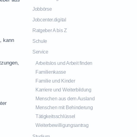
Jobbörse
Jobcenter.digital
Ratgeber A bis Z
t, kann
Schule
Service
tzungen,
Arbeitslos und Arbeit finden
Familienkasse
Familie und Kinder
Karriere und Weiterbildung
Menschen aus dem Ausland
ter
Menschen mit Behinderung
Tätigkeitsschlüssel
Weiterbewilligungsantrag
Studium