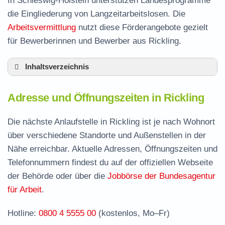
In Schleswig-Holstein unterstützen Landesprogramme
die Eingliederung von Langzeitarbeitslosen. Die
Arbeitsvermittlung
nutzt diese Förderangebote gezielt
für Bewerberinnen und Bewerber aus Rickling.
Inhaltsverzeichnis
Adresse und Öffnungszeiten in Rickling
Adresse und Öffnungszeiten in Rickling
Leistungen der Arbeitsvermittlung in Rickling
Termin vereinbaren und Bürgergeld beantragen
Die nächste Anlaufstelle in Rickling ist je nach Wohnort
über verschiedene Standorte und Außenstellen in der
Jobcenter Segeberg – zuständige Stelle
Nähe erreichbar. Aktuelle Adressen, Öffnungszeiten und
Stellenangebote und Jobbörse in Rickling
Telefonnummern findest du auf der offiziellen Webseite
Häufige Fragen rund ums Jobcenter
der Behörde oder über die
Jobbörse der Bundesagentur
für Arbeit
.
Hotline:
0800 4 5555 00
(kostenlos, Mo–Fr)