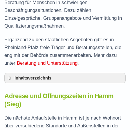
Beratung für Menschen in schwierigen
Beschäftigungssituationen. Dazu zählen
Einzelgespräche, Gruppenangebote und Vermittlung in
Qualifizierungsmaßnahmen.
Ergänzend zu den staatlichen Angeboten gibt es in
Rheinland-Pfalz freie Träger und Beratungsstellen, die
eng mit der Behörde zusammenarbeiten. Mehr dazu
unter
Beratung und Unterstützung
.
Inhaltsverzeichnis
Adresse und Öffnungszeiten in Hamm
Adresse und Öffnungszeiten in Hamm
Leistungen der Arbeitsvermittlung in Hamm
(Sieg)
Termin vereinbaren und Bürgergeld beantragen
Die nächste Anlaufstelle in Hamm ist je nach Wohnort
Jobcenter Altenkirchen (Westerwald) –
über verschiedene Standorte und Außenstellen in der
zuständige Stelle