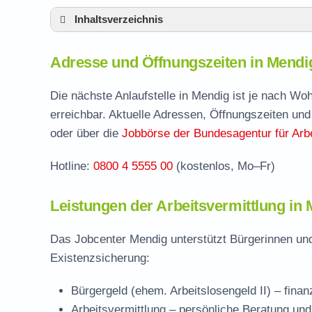
Inhaltsverzeichnis
Adresse und Öffnungszeiten in Mendig
Adresse und Öffnungszeiten in Mendi
Leistungen der Arbeitsvermittlung in Mendi
Termin vereinbaren und Bürgergeld beantr
Die nächste Anlaufstelle in Mendig ist je nach Wo
erreichbar. Aktuelle Adressen, Öffnungszeiten und
Jobcenter Mayen-Koblenz – zuständige Ste
oder über die
Jobbörse der Bundesagentur für Arbe
Stellenangebote und Jobbörse in Mendig
Hotline:
0800 4 5555 00
(kostenlos, Mo–Fr)
Häufige Fragen rund ums Jobcenter
Leistungen der Arbeitsvermittlung in
Das Jobcenter Mendig unterstützt Bürgerinnen und
Existenzsicherung:
Bürgergeld (ehem. Arbeitslosengeld II)
– finan
Arbeitsvermittlung
– persönliche Beratung und