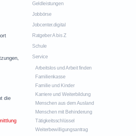
Geldleistungen
Jobbörse
Jobcenter.digital
ort
Ratgeber A bis Z
Schule
Service
tzungen,
Arbeitslos und Arbeit finden
Familienkasse
Familie und Kinder
Karriere und Weiterbildung
t die
Menschen aus dem Ausland
Menschen mit Behinderung
mittlung
Tätigkeitsschlüssel
Weiterbewilligungsantrag