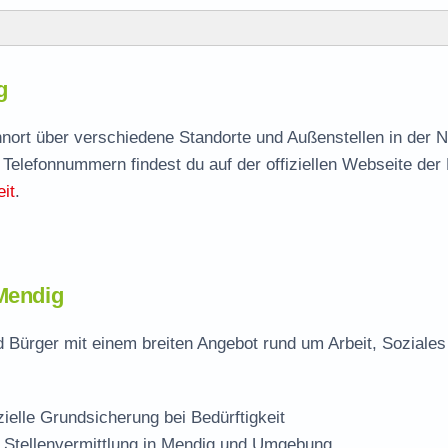
g
g
agen
hnort über verschiedene Standorte und Außenstellen in der 
 Telefonnummern findest du auf der offiziellen Webseite der
lle
it
.
 Mendig
 Bürger mit einem breiten Angebot rund um Arbeit, Soziales
zielle Grundsicherung bei Bedürftigkeit
 Stellenvermittlung in Mendig und Umgebung