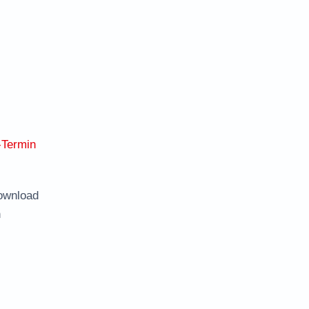
-Termin
ownload
n