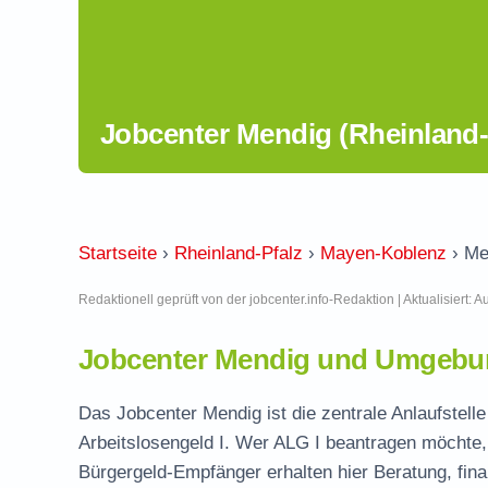
Jobcenter Mendig (Rheinland-
Startseite
›
Rheinland-Pfalz
›
Mayen-Koblenz
›
Me
Redaktionell geprüft von der jobcenter.info-Redaktion | Aktualisiert: 
Jobcenter Mendig und Umgebun
Das Jobcenter Mendig ist die zentrale Anlaufstel
Arbeitslosengeld I. Wer ALG I beantragen möchte, 
Bürgergeld-Empfänger erhalten hier Beratung, fina