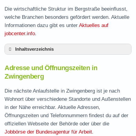
Die wirtschaftliche Struktur im Bergstraße beeinflusst,
welche Branchen besonders gefördert werden. Aktuelle
Informationen dazu gibt es unter
Aktuelles auf
jobcenter.info
.
Inhaltsverzeichnis
Adresse und Öffnungszeiten in Zwingenberg
Adresse und Öffnungszeiten in
Leistungen der Arbeitsvermittlung in
Zwingenberg
Zwingenberg
Termin vereinbaren und Bürgergeld beantragen
Die nächste Anlaufstelle in Zwingenberg ist je nach
Wohnort über verschiedene Standorte und Außenstellen
Jobcenter Bergstraße – zuständige Stelle
in der Nähe erreichbar. Aktuelle Adressen,
Stellenangebote und Jobbörse in Zwingenberg
Öffnungszeiten und Telefonnummern findest du auf der
Häufige Fragen rund ums Jobcenter
offiziellen Webseite der Behörde oder über die
Jobbörse der Bundesagentur für Arbeit
.