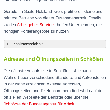
Gerade im Saale-Holzland-Kreis profitieren kleine und
mittlere Betriebe von dieser Zusammenarbeit. Details
zu den
Arbeitgeber-Services
helfen Unternehmen, die
richtigen Förderangebote zu nutzen.
Inhaltsverzeichnis
Adresse und Öffnungszeiten in Schkölen
Adresse und Öffnungszeiten in Schkölen
Leistungen der Arbeitsvermittlung in Schkölen
Termin vereinbaren und Bürgergeld beantragen
Die nächste Anlaufstelle in Schkölen ist je nach
Wohnort über verschiedene Standorte und Außenstellen
Jobcenter Saale-Holzland-Kreis – zuständige
in der Nähe erreichbar. Aktuelle Adressen,
Stelle
Öffnungszeiten und Telefonnummern findest du auf der
Stellenangebote und Jobbörse in Schkölen
offiziellen Webseite der Behörde oder über die
Häufige Fragen rund ums Jobcenter
Jobbörse der Bundesagentur für Arbeit
.