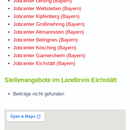
Jobcenter Lenting (Bayern)
Jobcenter Wettstetten (Bayern)
Jobcenter Kipfenberg (Bayern)
Jobcenter Großmehring (Bayern)
Jobcenter Altmannstein (Bayern)
Jobcenter Beilngries (Bayern)
Jobcenter Kösching (Bayern)
Jobcenter Gaimersheim (Bayern)
Jobcenter Eichstätt (Bayern)
Stellenangebote im Landkreis Eichstätt
Beiträge nicht gefunden