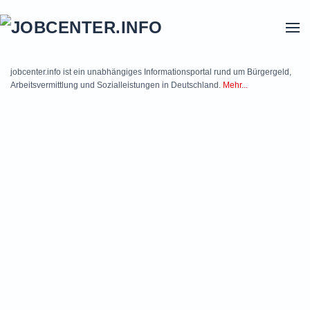
Skip to main content
jobcenter.info ist ein unabhängiges Informationsportal rund um Bürgergeld,
Arbeitsvermittlung und Sozialleistungen in Deutschland.
Mehr...