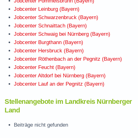
Jobcenter Pommelsbrunn (Bayern)
Jobcenter Leinburg (Bayern)
Jobcenter Schwarzenbruck (Bayern)
Jobcenter Schnaittach (Bayern)
Jobcenter Schwaig bei Nürnberg (Bayern)
Jobcenter Burgthann (Bayern)
Jobcenter Hersbruck (Bayern)
Jobcenter Röthenbach an der Pegnitz (Bayern)
Jobcenter Feucht (Bayern)
Jobcenter Altdorf bei Nürnberg (Bayern)
Jobcenter Lauf an der Pegnitz (Bayern)
Stellenangebote im Landkreis Nürnberger
Land
Beiträge nicht gefunden