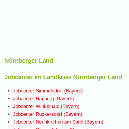
Nürnberger Land
Jobcenter im Landkreis Nürnberger Land
Jobcenter Simmelsdorf (Bayern)
Jobcenter Happurg (Bayern)
Jobcenter Winkelhaid (Bayern)
Jobcenter Rückersdorf (Bayern)
Jobcenter Neunkirchen am Sand (Bayern)