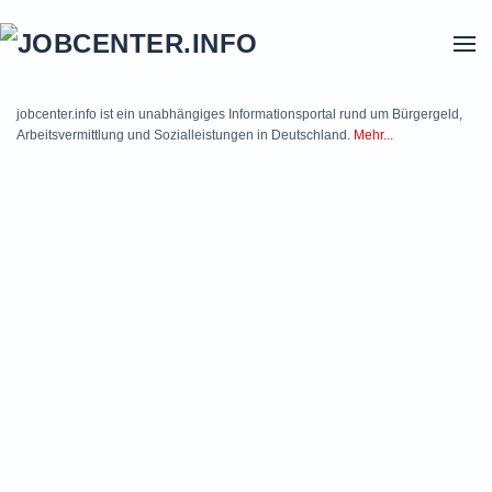
Skip to main content
jobcenter.info ist ein unabhängiges Informationsportal rund um Bürgergeld,
Arbeitsvermittlung und Sozialleistungen in Deutschland.
Mehr...