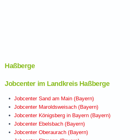
Haßberge
Jobcenter im Landkreis Haßberge
Jobcenter Sand am Main (Bayern)
Jobcenter Maroldsweisach (Bayern)
Jobcenter Königsberg in Bayern (Bayern)
Jobcenter Ebelsbach (Bayern)
Jobcenter Oberaurach (Bayern)