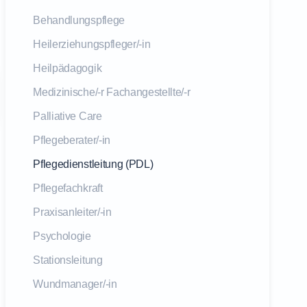
Behandlungspflege
Heilerziehungspfleger/-in
Heilpädagogik
Medizinische/-r Fachangestellte/-r
Palliative Care
Pflegeberater/-in
Pflegedienstleitung (PDL)
Pflegefachkraft
Praxisanleiter/-in
Psychologie
Stationsleitung
Wundmanager/-in